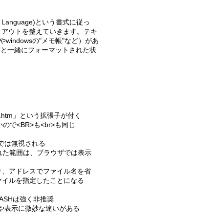
イアウトを整えていきます。テキ
windowsの"メモ帳"など）があ
等と一緒にフォーマットされた状
.htm」という拡張子が付く
で<BR>も<br>も同じ
では無視される
で囲まれた範囲は、ブラウザでは表示
であり、アドレスでファイル名を省
」ファイルを指定したことになる
ASHは強く非推奨
や表示に微妙な違いがある