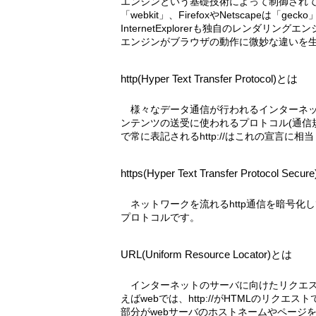
エンジンという基礎技術によって制御されており、
「webkit」、FirefoxやNetscapeは「
InternetExplorerも独自のレンダリ
エンジンがブラウザの動作に微妙な違いを
http(Hyper Text Transfer Protocol)とは
様々なデータ通信が行われるインターネットサーバのうち、特にHTMLコ
ンテンツの送受に使われるプロトコル(通信
で常に表記されるhttp://はこれの宣言に相
https(Hyper Text Transfer Protocol Secu
ネットワークを流れるhttp通信を暗号化して、データの盗聴を防ぐための
プロトコルです。
URL(Uniform Resource Locator)とは
インターネットのサーバに向けたリクエスト内容を表記するものです。例
えばwebでは、http://がHTMLのリク
部分がwebサーバのホストネームやページを