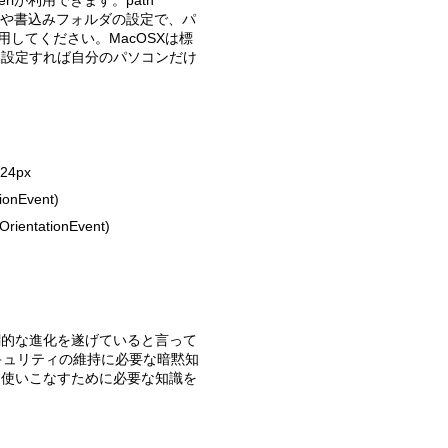
Perlのcgiや書込みフォルダの設定で、パ
用してください。MacOSXは標
し設定すれば自分のパソコンだけ
。
4px
nEvent)
entationEvent)
キュリティの維持に必要な暗黙知
として使いこなすために必要な知識を