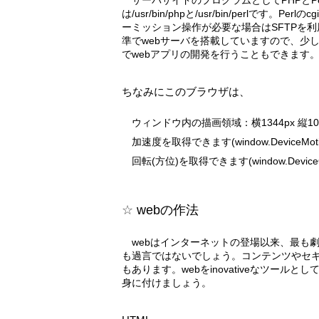
は/usr/bin/phpと/usr/bin/perlです。
ーミッション操作が必要な場合はSFTPを利
準でwebサーバを搭載していますので、少
でwebアプリの開発を行うこともできます
ちなみにこのブラウザは、
ウィンドウ内の描画領域：横1344px 縦102
加速度を取得できます(window.DeviceMotio
回転(方位)を取得できます(window.DeviceOri
webの作法
webはインターネットの登場以来、最も劇的な進化を遂げていると言って
も過言ではないでしょう。コンテンツやセ
もあります。webをinovativeなツール
身に付けましょう。