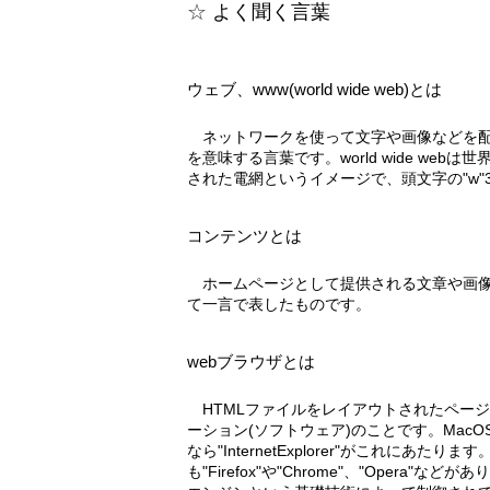
よく聞く言葉
ウェブ、www(world wide web)とは
ネットワークを使って文字や画像などを配信するための、全体的な枠組み
を意味する言葉です。world wide we
された電網というイメージで、頭文字の"w"
コンテンツとは
ホームページとして提供される文章や画像、音声や映像などをひっくるめ
て一言で表したものです。
webブラウザとは
HTMLファイルをレイアウトされたページとして表示するためのアプリケ
ーション(ソフトウェア)のことです。MacOSなら
なら"InternetExplorer"がこれにあたりま
も"Firefox"や"Chrome"、"Opera