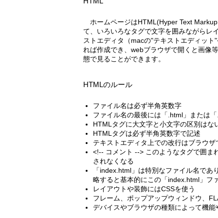
HTML
ホームページはHTML(Hyper Text Markup Language)という書式に従っ
て、いろいろなタグで文字を囲みながらレ
ストエディタ（macの"テキストエディット"や
れば作成でき、webブラウザで開くと画像
態で見ることができます。
HTMLのルール
ファイル名は必ず半角英数字
ファイル名の最後には「.html」または「
HTMLタグに大文字と小文字の区別はないの
HTMLタグは必ず半角英数字で記述
テキストエディタ上での改行はブラウザ
<!-- コメント --> このようなタグ
されなくなる
「index.html」は特別なファイル名
略すると基本的にこの「index.html
レイアウトや装飾にはCSSを使う
フレーム、ポップアップウィンドウ、FL
デバイスやブラウザの種類によって機能