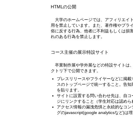
HTMLの公開
大学のホームページでは、アフィリエイトや売買など営利を目的とした利
用を禁止しています。また、著作権やプラ
俗に反する行為、他者に不利益もしくは損
れのある行為を禁止します。
コース主催の展示特設サイト
卒業制作展や学外展などの特設サイトは、各コースサイトのexhibitディレ
クトリ下で公開できます。
プレスリリースやフライヤーなどに掲載す
スのトップページで統一すること。告知
を貼ります。
サイトに設置する問い合わせ先は、自コース
ジにリンクすること（学生対応は認めら
アクセス情報の漏洩危惧と永続的なコン
グのjavascript(google analytics