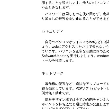
用することを禁止します。他人のパソコン
不正とみなします。
パスワードは同じものを使い回さず、定期的に変更しましょう。盗聴や成
り済ましの被害を食い止めることができま
セキュリティ
自分のパソコンがウイルスやbotなどに感染していないか注意を払いまし
ょう。webにアクセスしただけで知らない
ています。パソコンを正常な状態に保つた
SoftwareUpdateを実行しましょう。wi
トールを推奨します。
ネットワーク
著作権の侵害など、違法なアップロードやダウンロードは厳禁であり、監
視も強化しています。P2Pソフト(ビットト
例外無く禁止です。
情報デザイン棟では全てのWiFiチャンネルを使用しているため、アクセス
ポイントを持ち込むと通信障害が発生しま
リングは必ずOFFにして下さい。