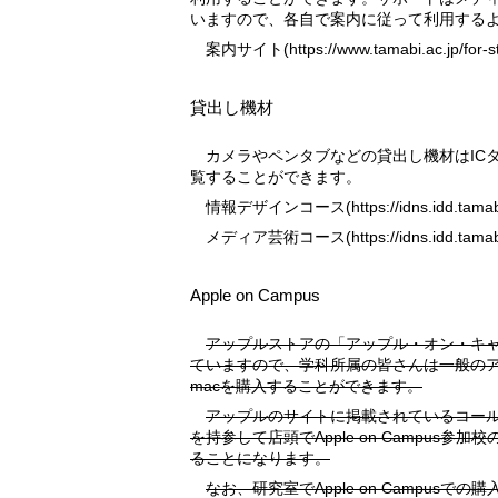
いますので、各自で案内に従って利用する
案内サイト(
https://www.tamabi.ac.jp/for-
貸出し機材
カメラやペンタブなどの貸出し機材はICタグで管理されており、webで閲
覧することができます。
情報デザインコース(
https://idns.idd.tama
メディア芸術コース(
https://idns.idd.tamab
Apple on Campus
アップルストアの「アップル・オン・キャンパス・プログラム」に加盟し
ていますので、学科所属の皆さんは一般の
macを購入することができます。
アップルのサイトに掲載されているコールセンターへ電話するか、学生証
を持参して店頭でApple on Campus
ることになります。
なお、研究室でApple on Campusでの購入についてはサポートしていませ