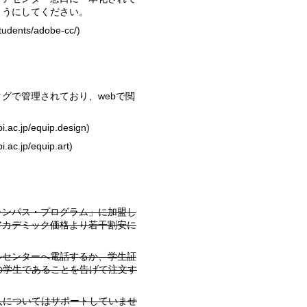
ようにしてください。
students/adobe-cc/
)
bi.ac.jp/equip.design
)
i.ac.jp/equip.art
)
アカデミック価格より若干割安に
参加校の学生であることを告げて注文す