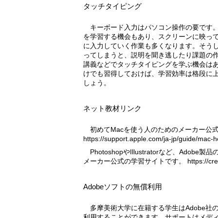
タッチタイピング
キーボード入力はパソコン操作の要です。演習系の講義では、プログラム
を学習する機会もあり、スクリーンに映っ
に入力していく作業も多くなります。そう
ってしまうと、説明を聞き逃したり課題の
講義などでタッチタイピングを学ぶ機会は
けでも習得しておけば、学習効率は格段に
しょう。
ネット教材リンク
初めてMacを使う人のためのメーカー公
https://support.apple.com/ja-jp/guide/mac
PhotoshopやIllustratorなど、Adobe製品の使いこなしテクニックが学べる
メーカー公式の学習サイトです。
https://c
Adobeソフトの無償利用
多摩美術大学に在籍する学生はAdobe社のCreativeCloudソフトを無償で
利用することができます。サポートはメデ