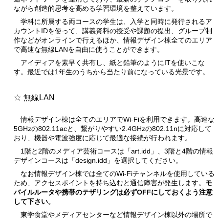
ながら創造的思考を高める学習環境を整えています。
学科に所属する両コースの学生は、入学と同時に発行されるア
カウントIDを使って、講義資料の授受や課題の提出、グループ制
作などがオンラインで行えるほか、情報デザイン棟全てのエリア
で高速な無線LANを自由に使うことができます。
アイディアを素早く共有し、紙と鉛筆のようにITを使いこな
す。最近では1年生のうちから当たり前になっている光景です。
無線LAN
情報デザイン棟は全てのエリアでWi-Fiを利用できます。高速な
5GHzの802.11acと、繋がりやすい2.4GHzの802.11nに対応して
おり、機器や電波強度に応じて最適な接続が行われます。
1階と2階のメディア芸術コースは「art.idd」、3階と4階の情報
デザインコースは「design.idd」を選択してください。
なお情報デザイン棟では全てのWi-Fiチャンネルを使用している
ため、アクセスポイントを持ち込むと通信障害が発生します。
モ
バイルルータや携帯のテザリングは必ずOFFにしておくよう注意
して下さい。
東学食堂やメディアセンターなど情報デザイン棟以外の場所で